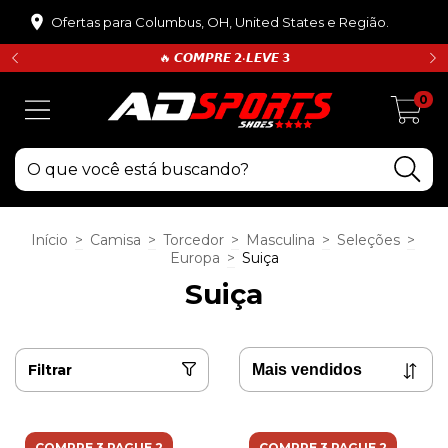
Ofertas para Columbus, OH, United States e Região.
🔥 𝘾𝙊𝙈𝙋𝙍𝙀 𝟮•𝙇𝙀𝙑𝙀 𝟯
0
Início
>
Camisa
>
Torcedor
>
Masculina
>
Seleções
>
Europa
>
Suiça
Suiça
Filtrar
COMPRE 3 PAGUE 2
COMPRE 3 PAGUE 2