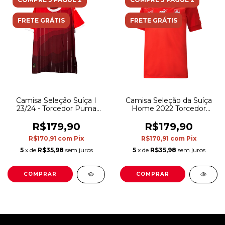
FRETE GRÁTIS
FRETE GRÁTIS
Camisa Seleção Suíça I
Camisa Seleção da Suíça
23/24 - Torcedor Puma
Home 2022 Torcedor
Masculina - Vermelha com
Puma Masculina -
detalhes em branco
Vermelha
R$179,90
R$179,90
R$170,91
com
Pix
R$170,91
com
Pix
5
x de
R$35,98
sem juros
5
x de
R$35,98
sem juros
COMPRAR
COMPRAR