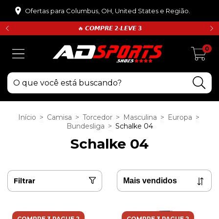
Ofertas para Columbus, OH, United States e Região.
🔥 𝘾𝙊𝙈𝙋𝙍𝙀 𝟮•𝙇𝙀𝙑𝙀 𝟯
0
Início
>
Camisa
>
Torcedor
>
Masculina
>
Europa
>
Bundesliga
>
Schalke 04
Schalke 04
Filtrar
COMPRE 3 PAGUE 2
COMPRE 3 PAGUE 2