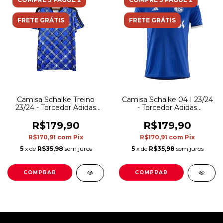
FRETE GRÁTIS
FRETE GRÁTIS
Camisa Schalke Treino
Camisa Schalke 04 I 23/24
23/24 - Torcedor Adidas
- Torcedor Adidas
Masculina - Azul com
Masculina - Azul
detalhes em branco e
R$179,90
R$179,90
preto
R$170,91
com
Pix
R$170,91
com
Pix
5
x de
R$35,98
sem juros
5
x de
R$35,98
sem juros
COMPRAR
COMPRAR