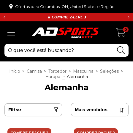
Ofertas para Columbus, OH, United States e Região.
🔥 𝘾𝙊𝙈𝙋𝙍𝙀 𝟮•𝙇𝙀𝙑𝙀 𝟯
0
Início
>
Camisa
>
Torcedor
>
Masculina
>
Seleções
>
Europa
>
Alemanha
Alemanha
Filtrar
COMPRE 3 PAGUE 2
COMPRE 3 PAGUE 2