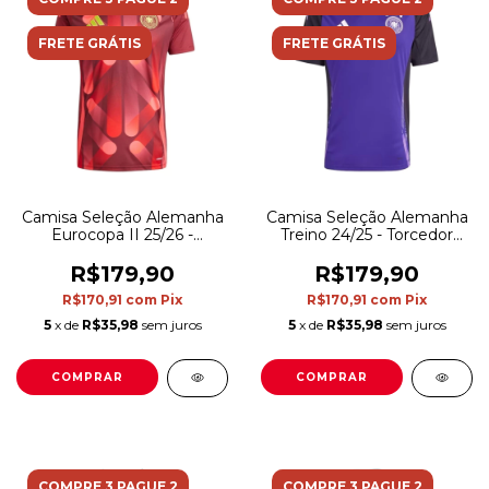
FRETE GRÁTIS
FRETE GRÁTIS
Camisa Seleção Alemanha
Camisa Seleção Alemanha
Eurocopa II 25/26 -
Treino 24/25 - Torcedor
Torcedor Adidas Masculina
Adidas Masculina - Preta e
- Vermelha
roxa
R$179,90
R$179,90
R$170,91
com
Pix
R$170,91
com
Pix
5
x de
R$35,98
sem juros
5
x de
R$35,98
sem juros
COMPRAR
COMPRAR
COMPRE 3 PAGUE 2
COMPRE 3 PAGUE 2