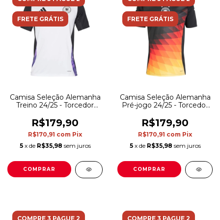
FRETE GRÁTIS
FRETE GRÁTIS
Camisa Seleção Alemanha
Camisa Seleção Alemanha
Treino 24/25 - Torcedor
Pré-jogo 24/25 - Torcedor
Adidas Masculina - Branca
Adidas Masculina - Preta
e preta com detalhes em
com detalhes em
R$179,90
R$179,90
roxo
vermelho e amarelo
R$170,91
com
Pix
R$170,91
com
Pix
5
x de
R$35,98
sem juros
5
x de
R$35,98
sem juros
COMPRAR
COMPRAR
COMPRE 3 PAGUE 2
COMPRE 3 PAGUE 2