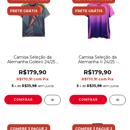
FRETE GRÁTIS
FRETE GRÁTIS
Camisa Seleção da
Camisa Seleção da
Alemanha Goleiro 24/25 -
Alemanha II 24/25 -
Torcedor Adidas Masculina
Torcedor Adidas Masculina
- Cinza com detalhes em
- Rosa com detalhes em
R$179,90
R$179,90
laranja e amarelo
roxo
R$170,91
com
Pix
R$170,91
com
Pix
5
x de
R$35,98
sem juros
5
x de
R$35,98
sem juros
COMPRAR
COMPRAR
COMPRE 3 PAGUE 2
COMPRE 3 PAGUE 2