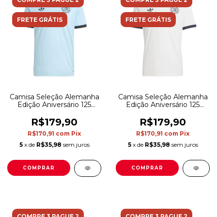
FRETE GRÁTIS
FRETE GRÁTIS
Camisa Seleção Alemanha
Camisa Seleção Alemanha
Edição Aniversário 125
Edição Aniversário 125
anos Goleiro I 25/26 -
anos I 25/26 - Torcedor
Torcedor Adidas Masculina
Adidas Masculina - Branca
R$179,90
R$179,90
- Azul
com detalhes em preto
R$170,91
com
Pix
R$170,91
com
Pix
5
x de
R$35,98
sem juros
5
x de
R$35,98
sem juros
COMPRAR
COMPRAR
COMPRE 3 PAGUE 2
COMPRE 3 PAGUE 2