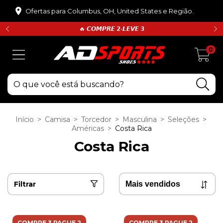
Ofertas para Columbus, OH, United States e Região.
🔥 𝘾𝙊𝙈𝙋𝙍𝙀 𝟮•𝙇𝙀𝙑𝙀 𝟯
0
Início
>
Camisa
>
Torcedor
>
Masculina
>
Seleções
>
Américas
>
Costa Rica
Costa Rica
Filtrar
COMPRE 3 PAGUE 2
COMPRE 3 PAGUE 2