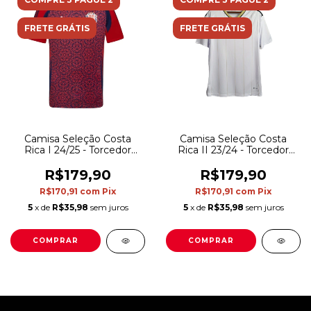
FRETE GRÁTIS
FRETE GRÁTIS
Camisa Seleção Costa
Camisa Seleção Costa
Rica I 24/25 - Torcedor
Rica II 23/24 - Torcedor
Adidas Masculina -
Adidas Masculina - Branca
Vermelha com detalhes
com detalhes em preto e
R$179,90
R$179,90
em azul
dourado
R$170,91
com
Pix
R$170,91
com
Pix
5
x de
R$35,98
sem juros
5
x de
R$35,98
sem juros
COMPRAR
COMPRAR