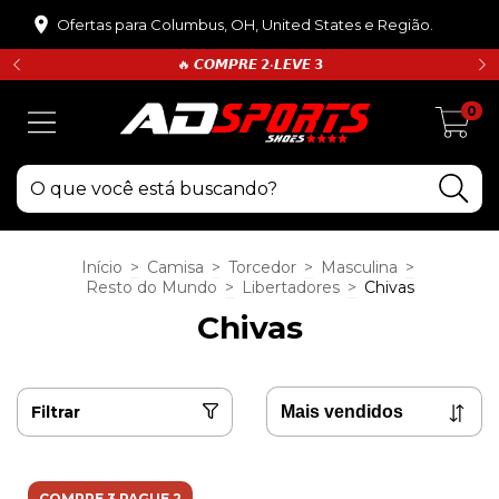
Ofertas para Columbus, OH, United States e Região.
🔥 𝘾𝙊𝙈𝙋𝙍𝙀 𝟮•𝙇𝙀𝙑𝙀 𝟯
0
Início
>
Camisa
>
Torcedor
>
Masculina
>
Resto do Mundo
>
Libertadores
>
Chivas
Chivas
Filtrar
COMPRE 3 PAGUE 2