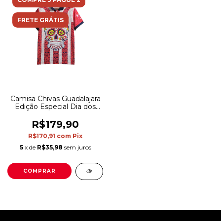
FRETE GRÁTIS
Camisa Chivas Guadalajara
Edição Especial Dia dos
mortos 23/24 - Torcedor
Nike Masculina -
R$179,90
Detalhamento com
R$170,91
com
Pix
caveiras em vermelho e
branco
5
x de
R$35,98
sem juros
COMPRAR