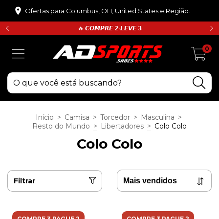
Ofertas para Columbus, OH, United States e Região.
🔥 𝘾𝙊𝙈𝙋𝙍𝙀 𝟮•𝙇𝙀𝙑𝙀 𝟯
0
Início
>
Camisa
>
Torcedor
>
Masculina
>
Resto do Mundo
>
Libertadores
>
Colo Colo
Colo Colo
Filtrar
COMPRE 3 PAGUE 2
COMPRE 3 PAGUE 2