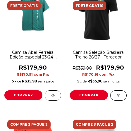
FRETE GRÁTIS
FRETE GRÁTIS
Camisa Abel Ferreira
Camisa Seleção Brasileira
Edição especial 23/24 -
Treino 26/27 - Torcedor
Torcedor Puma Masculina
Jordan Masculina - Preta
- Verde com detalhes em
R$179,90
R$179,90
R$359,90
branco e vermelho
R$170,91
com
Pix
R$170,91
com
Pix
5
x de
R$35,98
sem juros
5
x de
R$35,98
sem juros
COMPRAR
COMPRAR
COMPRE 3 PAGUE 2
COMPRE 3 PAGUE 2