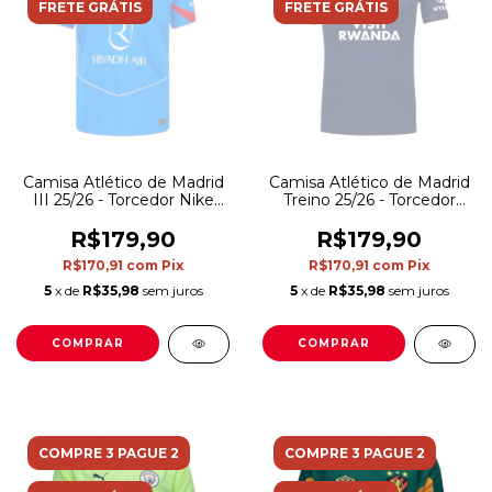
FRETE GRÁTIS
FRETE GRÁTIS
Camisa Atlético de Madrid
Camisa Atlético de Madrid
III 25/26 - Torcedor Nike
Treino 25/26 - Torcedor
Masculina - Azul e
Nike Masculina - Azul e
vermelha
amarela
R$179,90
R$179,90
R$170,91
com
Pix
R$170,91
com
Pix
5
x de
R$35,98
sem juros
5
x de
R$35,98
sem juros
COMPRAR
COMPRAR
COMPRE 3 PAGUE 2
COMPRE 3 PAGUE 2