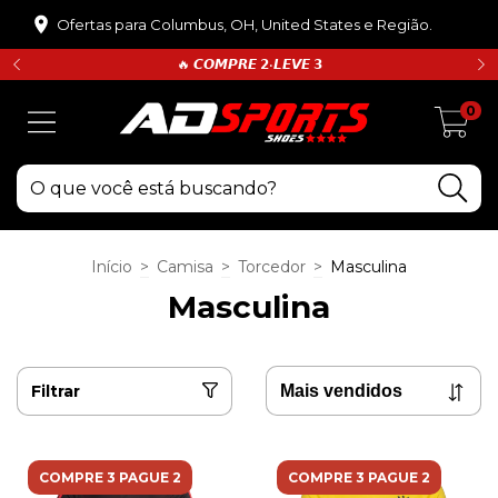
Ofertas para Columbus, OH, United States e Região.
🔥 𝘾𝙊𝙈𝙋𝙍𝙀 𝟮•𝙇𝙀𝙑𝙀 𝟯
0
Início
>
Camisa
>
Torcedor
>
Masculina
Masculina
Filtrar
COMPRE 3 PAGUE 2
COMPRE 3 PAGUE 2