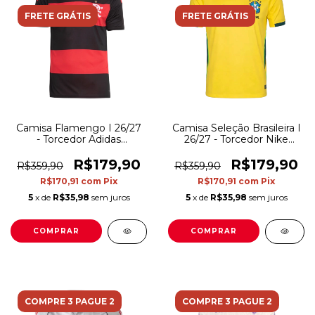
FRETE GRÁTIS
FRETE GRÁTIS
Camisa Flamengo I 26/27
Camisa Seleção Brasileira I
- Torcedor Adidas
26/27 - Torcedor Nike
Masculina - Preta e
Masculina - Amarela
vermelha
R$179,90
R$179,90
R$359,90
R$359,90
R$170,91
com
Pix
R$170,91
com
Pix
5
x de
R$35,98
sem juros
5
x de
R$35,98
sem juros
COMPRAR
COMPRAR
COMPRE 3 PAGUE 2
COMPRE 3 PAGUE 2