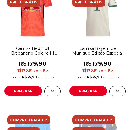
FRETE GRÁTIS
FRETE GRÁTIS
Camisa Red Bull
Camisa Bayern de
Bragantino Goleiro III
Munique Edição Especial
25/26 - Torcedor Puma
Oktoberfest 25/26 -
Masculina - Laranja
Torcedor Adidas Masculina
R$179,90
R$179,90
- Bege e verde
R$170,91
com
Pix
R$170,91
com
Pix
5
x de
R$35,98
sem juros
5
x de
R$35,98
sem juros
COMPRAR
COMPRAR
COMPRE 3 PAGUE 2
COMPRE 3 PAGUE 2