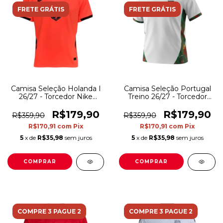
FRETE GRÁTIS
FRETE GRÁTIS
Camisa Seleção Holanda I
Camisa Seleção Portugal
26/27 - Torcedor Nike
Treino 26/27 - Torcedor
Masculina - Laranja
Puma Masculina - Branca
com detalhes em verde e
R$179,90
R$179,90
R$359,90
R$359,90
vermelho
R$170,91
com
Pix
R$170,91
com
Pix
5
x de
R$35,98
sem juros
5
x de
R$35,98
sem juros
COMPRAR
COMPRAR
COMPRE 3 PAGUE 2
COMPRE 3 PAGUE 2