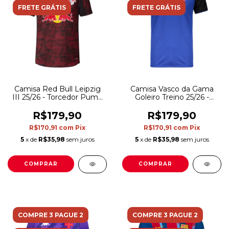
FRETE GRÁTIS
FRETE GRÁTIS
Camisa Red Bull Leipzig
Camisa Vasco da Gama
III 25/26 - Torcedor Puma
Goleiro Treino 25/26 -
Masculina - Vermelha e
Torcedor Kappa Masculina
preta
- Azul e preta
R$179,90
R$179,90
R$170,91
com
Pix
R$170,91
com
Pix
5
x de
R$35,98
sem juros
5
x de
R$35,98
sem juros
COMPRAR
COMPRAR
COMPRE 3 PAGUE 2
COMPRE 3 PAGUE 2