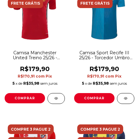
FRETE GRÁTIS
FRETE GRÁTIS
Camisa Manchester
Camisa Sport Recife III
United Treino 25/26 -
25/26 - Torcedor Umbro
Torcedor Adidas Masculina
Masculina - Azul
- Vermelha
R$179,90
R$179,90
R$170,91
com
Pix
R$170,91
com
Pix
5
x de
R$35,98
sem juros
5
x de
R$35,98
sem juros
COMPRAR
COMPRAR
COMPRE 3 PAGUE 2
COMPRE 3 PAGUE 2