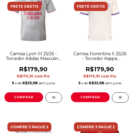
FRETE GRÁTIS
FRETE GRÁTIS
Camisa Lyon III 25/26 -
Camisa Fiorentina II 25/26
Torcedor Adidas Masculina
- Torcedor Kappa
- Cinza e vermelha
Masculina - Branca e roxa
R$179,90
R$179,90
R$170,91
com
Pix
R$170,91
com
Pix
5
x de
R$35,98
sem juros
5
x de
R$35,98
sem juros
COMPRAR
COMPRAR
COMPRE 3 PAGUE 2
COMPRE 3 PAGUE 2