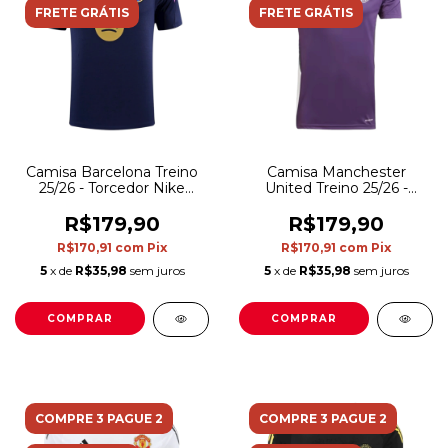
FRETE GRÁTIS
FRETE GRÁTIS
Camisa Barcelona Treino
Camisa Manchester
25/26 - Torcedor Nike
United Treino 25/26 -
Masculina - Azul e roxa
Torcedor Adidas Masculina
- Roxa
R$179,90
R$179,90
R$170,91
com
Pix
R$170,91
com
Pix
5
x de
R$35,98
sem juros
5
x de
R$35,98
sem juros
COMPRAR
COMPRAR
COMPRE 3 PAGUE 2
COMPRE 3 PAGUE 2