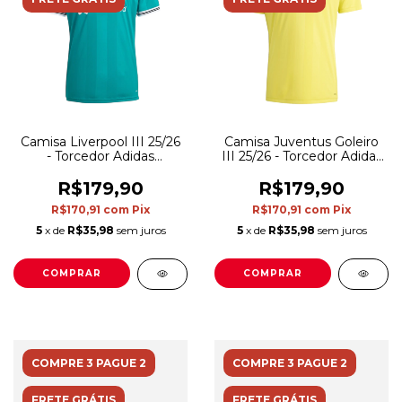
Camisa Liverpool III 25/26
Camisa Juventus Goleiro
- Torcedor Adidas
III 25/26 - Torcedor Adidas
Masculina - Verde
Masculina - Amarela e
preta
R$179,90
R$179,90
R$170,91
com
Pix
R$170,91
com
Pix
5
x de
R$35,98
sem juros
5
x de
R$35,98
sem juros
COMPRAR
COMPRAR
COMPRE 3 PAGUE 2
COMPRE 3 PAGUE 2
FRETE GRÁTIS
FRETE GRÁTIS