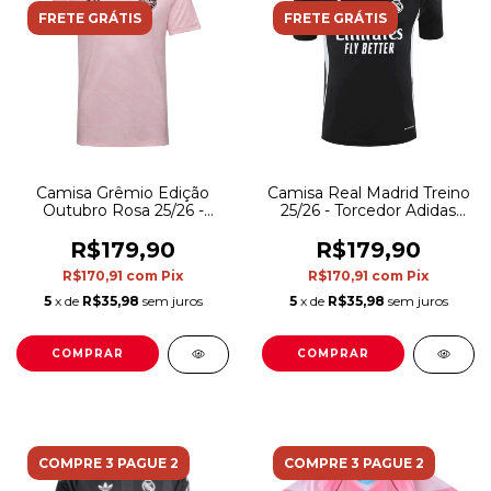
FRETE GRÁTIS
FRETE GRÁTIS
Camisa Grêmio Edição
Camisa Real Madrid Treino
Outubro Rosa 25/26 -
25/26 - Torcedor Adidas
Torcedor Umbro
Masculina - Preta
Masculina - Rosa
R$179,90
R$179,90
R$170,91
com
Pix
R$170,91
com
Pix
5
x de
R$35,98
sem juros
5
x de
R$35,98
sem juros
COMPRAR
COMPRAR
COMPRE 3 PAGUE 2
COMPRE 3 PAGUE 2