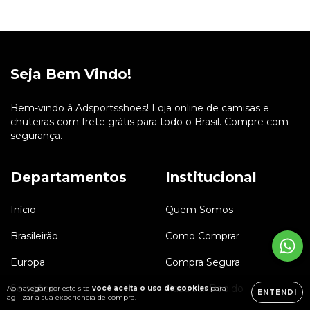
Seja Bem Vindo!
Bem-vindo à Adsportsshoes! Loja online de camisas e
chuteiras com frete grátis para todo o Brasil. Compre com
segurança.
Departamentos
Institucional
Início
Quem Somos
Brasileirão
Como Comprar
Europa
Compra Segura
Seleções
Rastrear Pedido
Ao navegar por este site
você aceita o uso de cookies
para
ENTENDI
agilizar a sua experiência de compra.