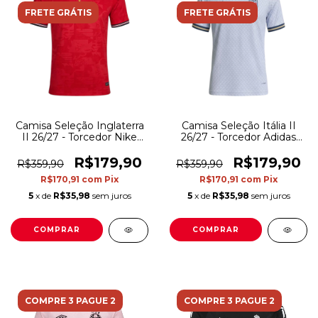
FRETE GRÁTIS
FRETE GRÁTIS
Camisa Seleção Inglaterra
Camisa Seleção Itália II
II 26/27 - Torcedor Nike
26/27 - Torcedor Adidas
Masculina - Vermelha com
Masculina - Branca com
detalhes em azul
detalhes em azul
R$179,90
R$179,90
R$359,90
R$359,90
R$170,91
com
Pix
R$170,91
com
Pix
5
x de
R$35,98
sem juros
5
x de
R$35,98
sem juros
COMPRAR
COMPRAR
COMPRE 3 PAGUE 2
COMPRE 3 PAGUE 2