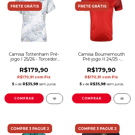
FRETE GRÁTIS
FRETE GRÁTIS
Camisa Tottenham Pré-
Camisa Bournemouth
jogo I 25/26 - Torcedor
Pré-jogo II 24/25 -
Nike Masculina - Branca
Torcedor Umbro
com detalhes em azul e
Masculina - Vermelha
R$179,90
R$179,90
cinza
R$170,91
com
Pix
R$170,91
com
Pix
5
x de
R$35,98
sem juros
5
x de
R$35,98
sem juros
COMPRAR
COMPRAR
COMPRE 3 PAGUE 2
COMPRE 3 PAGUE 2