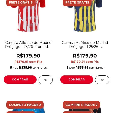
FRETE GRÁTIS
FRETE GRÁTIS
Camisa Atlético de Madrid
Camisa Atlético de Madrid
Pré-jogo I 25/26 - Torcedor
Pré-jogo II 25/26 -
Nike Masculina - Vermelha
Torcedor Nike Masculina -
e branca
Azul e amarela
R$179,90
R$179,90
R$170,91
com
Pix
R$170,91
com
Pix
5
x de
R$35,98
sem juros
5
x de
R$35,98
sem juros
COMPRAR
COMPRAR
COMPRE 3 PAGUE 2
COMPRE 3 PAGUE 2