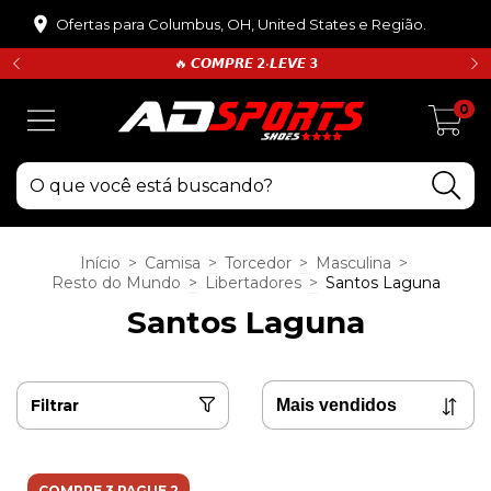
Ofertas para Columbus, OH, United States e Região.
🔥 𝘾𝙊𝙈𝙋𝙍𝙀 𝟮•𝙇𝙀𝙑𝙀 𝟯
0
Início
>
Camisa
>
Torcedor
>
Masculina
>
Resto do Mundo
>
Libertadores
>
Santos Laguna
Santos Laguna
Filtrar
COMPRE 3 PAGUE 2