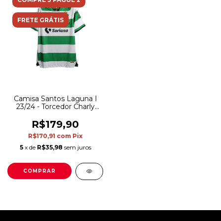
FRETE GRÁTIS
Camisa Santos Laguna I
23/24 - Torcedor Charly
Masculina - Verde e branca
com detalhes em preto
R$179,90
R$170,91
com
Pix
5
x de
R$35,98
sem juros
COMPRAR