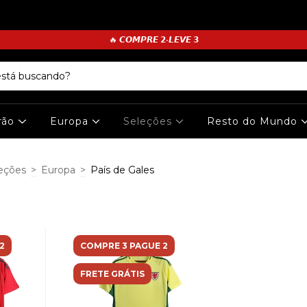
🔥 𝘾𝙊𝙈𝙋𝙍𝙀 𝟮•𝙇𝙀𝙑𝙀 𝟯
irão
Europa
Seleções
Resto do Mundo
eções
>
Europa
>
País de Gales
2
COMPRE 3 PAGUE 2
FRETE GRÁTIS