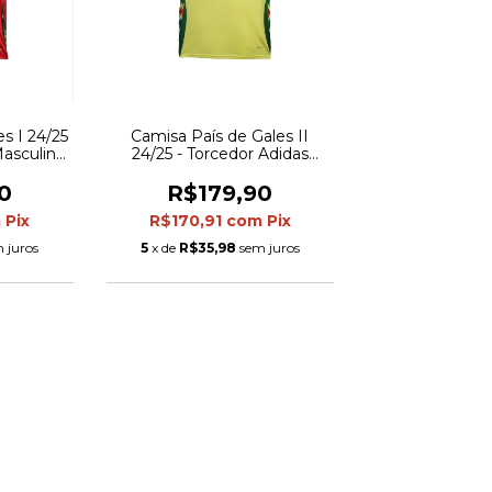
s I 24/25
Camisa País de Gales II
Masculina
24/25 - Torcedor Adidas
a
Masculina - Amarela
0
R$179,90
m
Pix
R$170,91
com
Pix
 juros
5
x de
R$35,98
sem juros