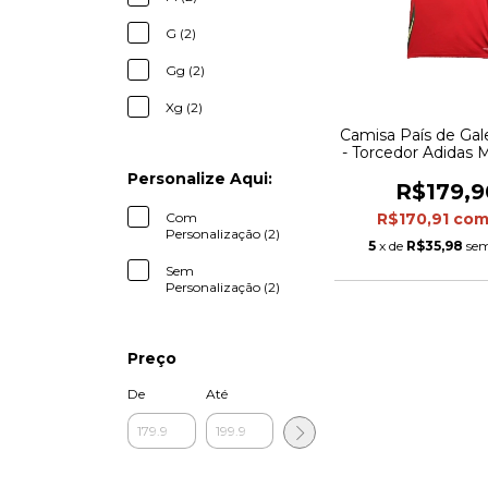
G (2)
Gg (2)
Xg (2)
Camisa País de Gale
- Torcedor Adidas 
- Vermelh
Personalize Aqui:
R$179,9
Com
R$170,91
co
Personalização (2)
5
x de
R$35,98
sem
Sem
Personalização (2)
Preço
De
Até