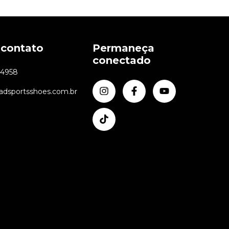
 contato
Permaneça
conectado
24958
dsportsshoes.com.br