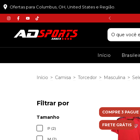
Ofertas para Columbus, OH, United States e Região.
𝘾𝙐𝙋𝙊𝙈 :𝙋𝙍𝙄𝙈𝙀𝙄𝙍𝘼𝘾𝙊𝙈𝙋𝙍𝘼
Início
Brasile
Início
>
Camisa
>
Torcedor
>
Masculina
>
Sel
Filtrar por
COMPRE 3 PAGUE 
Tamanho
FRETE GRÁTIS
P (2)
M (2)