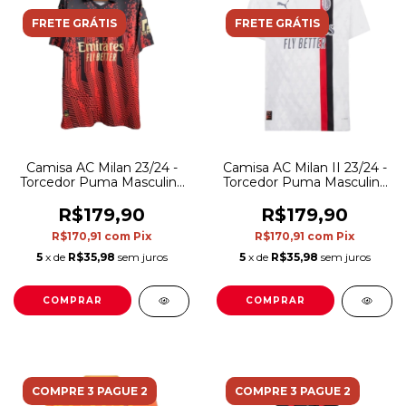
FRETE GRÁTIS
FRETE GRÁTIS
Camisa AC Milan 23/24 -
Camisa AC Milan II 23/24 -
Torcedor Puma Masculina
Torcedor Puma Masculina
- Preta com detalhes em
- Branca
vermelho
R$179,90
R$179,90
R$170,91
com
Pix
R$170,91
com
Pix
5
x de
R$35,98
sem juros
5
x de
R$35,98
sem juros
COMPRAR
COMPRAR
COMPRE 3 PAGUE 2
COMPRE 3 PAGUE 2