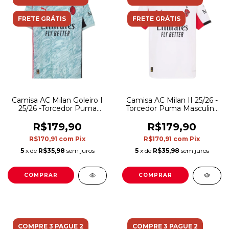
FRETE GRÁTIS
FRETE GRÁTIS
Camisa AC Milan Goleiro I
Camisa AC Milan II 25/26 -
25/26 -Torcedor Puma
Torcedor Puma Masculina
Masculina - Azul
- Branca com detalhes em
vermelho e preto
R$179,90
R$179,90
R$170,91
com
Pix
R$170,91
com
Pix
5
x de
R$35,98
sem juros
5
x de
R$35,98
sem juros
COMPRAR
COMPRAR
COMPRE 3 PAGUE 2
COMPRE 3 PAGUE 2