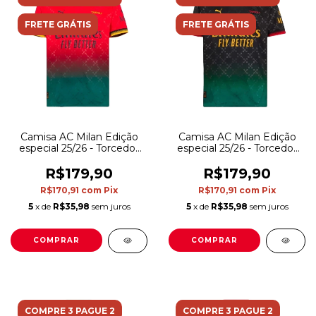
FRETE GRÁTIS
FRETE GRÁTIS
Camisa AC Milan Edição
Camisa AC Milan Edição
especial 25/26 - Torcedor
especial 25/26 - Torcedor
Puma Masculina -
Puma Masculina - Preta
Vermelha com detalhes
com detalhes em verde
R$179,90
R$179,90
em verde
R$170,91
com
Pix
R$170,91
com
Pix
5
x de
R$35,98
sem juros
5
x de
R$35,98
sem juros
COMPRAR
COMPRAR
COMPRE 3 PAGUE 2
COMPRE 3 PAGUE 2