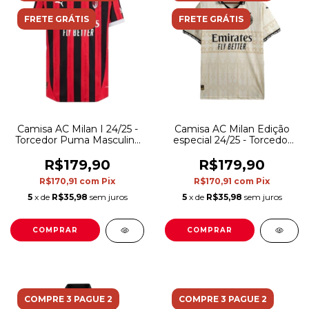
FRETE GRÁTIS
FRETE GRÁTIS
Camisa AC Milan I 24/25 -
Camisa AC Milan Edição
Torcedor Puma Masculina
especial 24/25 - Torcedor
- Vermelha e preta com
Puma Masculina - Bege
detalhes em branco
com detalhes em preto
R$179,90
R$179,90
R$170,91
com
Pix
R$170,91
com
Pix
5
x de
R$35,98
sem juros
5
x de
R$35,98
sem juros
COMPRAR
COMPRAR
COMPRE 3 PAGUE 2
COMPRE 3 PAGUE 2