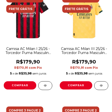
FRETE GRÁTIS
FRETE GRÁTIS
Camisa AC Milan I 25/26 -
Camisa AC Milan III 25/26 -
Torcedor Puma Masculina
Torcedor Puma Masculina
- Preta e vermelha com
- Amarela com detalhes
detalhes em cinza
em verde
R$179,90
R$179,90
R$170,91
com
Pix
R$170,91
com
Pix
5
x de
R$35,98
sem juros
5
x de
R$35,98
sem juros
COMPRAR
COMPRAR
COMPRE 3 PAGUE 2
COMPRE 3 PAGUE 2