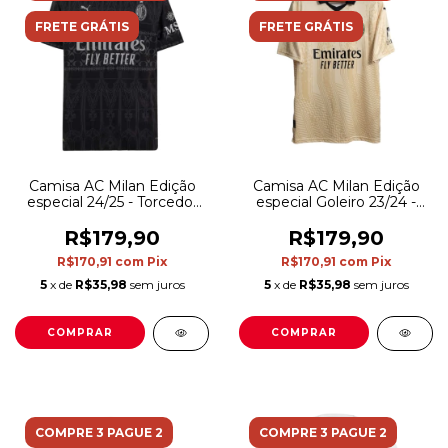
FRETE GRÁTIS
FRETE GRÁTIS
Camisa AC Milan Edição
Camisa AC Milan Edição
especial 24/25 - Torcedor
especial Goleiro 23/24 -
Puma Masculina - Preta
Torcedor Puma Masculina
com detalhes em cinza
- Bege com detalhes em
R$179,90
R$179,90
preto
R$170,91
com
Pix
R$170,91
com
Pix
5
x de
R$35,98
sem juros
5
x de
R$35,98
sem juros
COMPRAR
COMPRAR
COMPRE 3 PAGUE 2
COMPRE 3 PAGUE 2