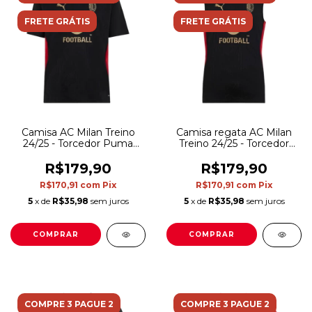
FRETE GRÁTIS
FRETE GRÁTIS
Camisa AC Milan Treino
Camisa regata AC Milan
24/25 - Torcedor Puma
Treino 24/25 - Torcedor
Masculina - Preta com
Puma Masculina - Preta
detalhes em vermelho
com detalhes em
R$179,90
R$179,90
vermelho
R$170,91
com
Pix
R$170,91
com
Pix
5
x de
R$35,98
sem juros
5
x de
R$35,98
sem juros
COMPRAR
COMPRAR
COMPRE 3 PAGUE 2
COMPRE 3 PAGUE 2