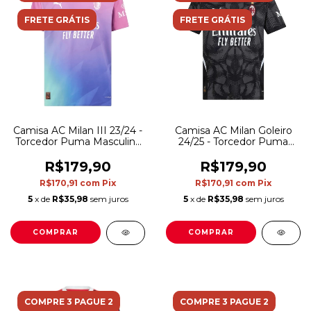
FRETE GRÁTIS
FRETE GRÁTIS
Camisa AC Milan III 23/24 -
Camisa AC Milan Goleiro
Torcedor Puma Masculina
24/25 - Torcedor Puma
- Rosa com detalhes em
Masculina - Preta com
roxo e verde
detalhes em cinza
R$179,90
R$179,90
R$170,91
com
Pix
R$170,91
com
Pix
5
x de
R$35,98
sem juros
5
x de
R$35,98
sem juros
COMPRAR
COMPRAR
COMPRE 3 PAGUE 2
COMPRE 3 PAGUE 2