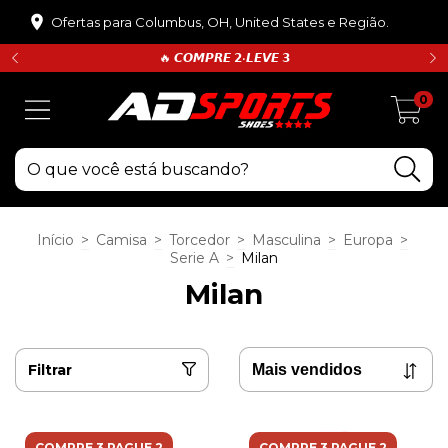
Ofertas para Columbus, OH, United States e Região.
🔥 𝘾𝙊𝙈𝙋𝙍𝙀 𝟮•𝙇𝙀𝙑𝙀 𝟯
0
Início
>
Camisa
>
Torcedor
>
Masculina
>
Europa
>
Serie A
>
Milan
Milan
Filtrar
COMPRE 3 PAGUE 2
COMPRE 3 PAGUE 2