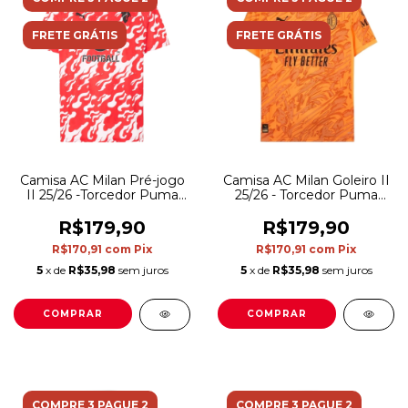
FRETE GRÁTIS
FRETE GRÁTIS
Camisa AC Milan Pré-jogo
Camisa AC Milan Goleiro II
II 25/26 -Torcedor Puma
25/26 - Torcedor Puma
Masculina - Branca e
Masculina - Laranja
vermelha
R$179,90
R$179,90
R$170,91
com
Pix
R$170,91
com
Pix
5
x de
R$35,98
sem juros
5
x de
R$35,98
sem juros
COMPRAR
COMPRAR
COMPRE 3 PAGUE 2
COMPRE 3 PAGUE 2