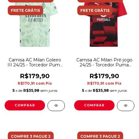
FRETE GRÁTIS
FRETE GRÁTIS
Camisa AC Milan Goleiro
Camisa AC Milan Pré-jogo
III 24/25 - Torcedor Puma
24/25 - Torcedor Puma
Masculina - Verde com
Masculina - Vermelha com
detalhes em cinza
detalhes em preto
R$179,90
R$179,90
R$170,91
com
Pix
R$170,91
com
Pix
5
x de
R$35,98
sem juros
5
x de
R$35,98
sem juros
COMPRAR
COMPRAR
COMPRE 3 PAGUE 2
COMPRE 3 PAGUE 2