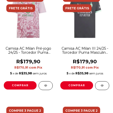
FRETE GRÁTIS
FRETE GRÁTIS
Camisa AC Milan Pré-jogo
Camisa AC Milan III 24/25 -
24/25 - Torcedor Puma
Torcedor Puma Masculina
Masculina - Rosa
- Cinza com detalhes em
verde
R$179,90
R$179,90
R$170,91
com
Pix
R$170,91
com
Pix
5
x de
R$35,98
sem juros
5
x de
R$35,98
sem juros
COMPRAR
COMPRAR
COMPRE 3 PAGUE 2
COMPRE 3 PAGUE 2