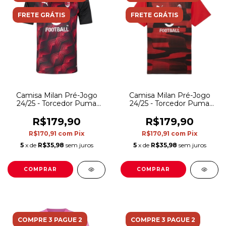
FRETE GRÁTIS
FRETE GRÁTIS
Camisa Milan Pré-Jogo
Camisa Milan Pré-Jogo
24/25 - Torcedor Puma
24/25 - Torcedor Puma
Masculina - Preta com
Masculina - Vermelha com
detalhes em vermelho
detalhes em preto
R$179,90
R$179,90
R$170,91
com
Pix
R$170,91
com
Pix
5
x de
R$35,98
sem juros
5
x de
R$35,98
sem juros
COMPRAR
COMPRAR
COMPRE 3 PAGUE 2
COMPRE 3 PAGUE 2