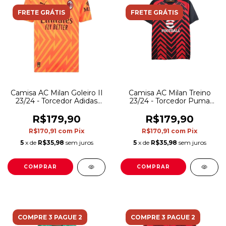
FRETE GRÁTIS
FRETE GRÁTIS
Camisa AC Milan Goleiro II
Camisa AC Milan Treino
23/24 - Torcedor Adidas
23/24 - Torcedor Puma
Masculina - Laranja com
Masculina - Vermelha e
detalhes em amarelo e
preta
R$179,90
R$179,90
preto
R$170,91
com
Pix
R$170,91
com
Pix
5
x de
R$35,98
sem juros
5
x de
R$35,98
sem juros
COMPRAR
COMPRAR
COMPRE 3 PAGUE 2
COMPRE 3 PAGUE 2