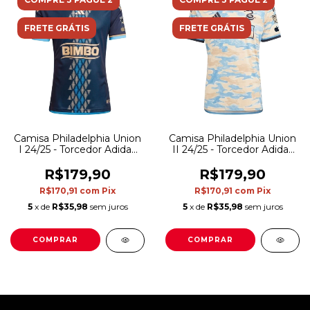
FRETE GRÁTIS
FRETE GRÁTIS
Camisa Philadelphia Union
Camisa Philadelphia Union
I 24/25 - Torcedor Adidas
II 24/25 - Torcedor Adidas
Masculina - Azul com
Masculina - Bege com
detalhes em dourado
detalhes em azul
R$179,90
R$179,90
R$170,91
com
Pix
R$170,91
com
Pix
5
x de
R$35,98
sem juros
5
x de
R$35,98
sem juros
COMPRAR
COMPRAR