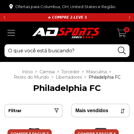
Ofertas para Columbus, OH, United States e Região.
🔥 𝘾𝙊𝙈𝙋𝙍𝙀 𝟮•𝙇𝙀𝙑𝙀 𝟯
0
Início
>
Camisa
>
Torcedor
>
Masculina
>
Resto do Mundo
>
Libertadores
>
Philadelphia FC
Philadelphia FC
Filtrar
COMPRE 3 PAGUE 2
COMPRE 3 PAGUE 2