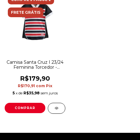
FRETE GRÁTIS
Camisa Santa Cruz I 23/24
Feminina Torcedor -
Listrado em Preto
Vermelho e Branco
R$179,90
R$170,91
com
Pix
5
x de
R$35,98
sem juros
COMPRAR