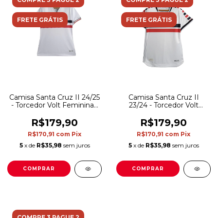
FRETE GRÁTIS
FRETE GRÁTIS
Camisa Santa Cruz II 24/25
Camisa Santa Cruz II
- Torcedor Volt Feminina -
23/24 - Torcedor Volt
Branca com detalhes em
Feminina - Branca com
preto e vermelho
detalhes em preto
R$179,90
R$179,90
vermelho
R$170,91
com
Pix
R$170,91
com
Pix
5
x de
R$35,98
sem juros
5
x de
R$35,98
sem juros
COMPRAR
COMPRAR
COMPRE 3 PAGUE 2