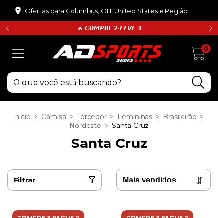
Ofertas para Columbus, OH, United States e Região.
🔥 𝘾𝙊𝙈𝙋𝙍𝙀 𝟮•𝙇𝙀𝙑𝙀 𝟯
0
Início
>
Camisa
>
Torcedor
>
Femininas
>
Brasileirão
>
Nordeste
>
Santa Cruz
Santa Cruz
Filtrar
COMPRE 3 PAGUE 2
COMPRE 3 PAGUE 2