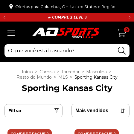
Ofertas para Columbus, OH, United States e Região.
🔥 𝘾𝙊𝙈𝙋𝙍𝙀 𝟮•𝙇𝙀𝙑𝙀 𝟯
0
Início
>
Camisa
>
Torcedor
>
Masculina
>
Resto do Mundo
>
MLS
>
Sporting Kansas City
Sporting Kansas City
Filtrar
COMPRE 3 PAGUE 2
COMPRE 3 PAGUE 2