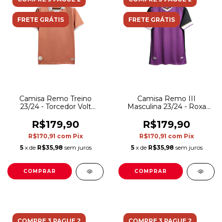
FRETE GRÁTIS
FRETE GRÁTIS
Camisa Remo Treino
Camisa Remo III
23/24 - Torcedor Volt
Masculina 23/24 - Roxa
Masculina - Salmão com
com detalhes pretos
detalhes em branco
R$179,90
R$179,90
R$170,91
com
Pix
R$170,91
com
Pix
5
x de
R$35,98
sem juros
5
x de
R$35,98
sem juros
COMPRAR
COMPRAR
COMPRE 3 PAGUE 2
COMPRE 3 PAGUE 2