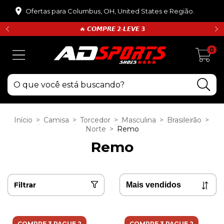
Ofertas para Columbus, OH, United States e Região.
🔥 𝘾𝙊𝙈𝙋𝙍𝙀 𝟮•𝙇𝙀𝙑𝙀 𝟯
0
Início
>
Camisa
>
Torcedor
>
Masculina
>
Brasileirão
>
Norte
>
Remo
Remo
Filtrar
COMPRE 3 PAGUE 2
COMPRE 3 PAGUE 2