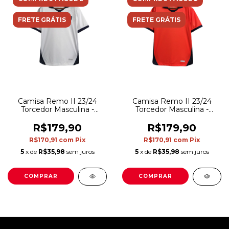
FRETE GRÁTIS
FRETE GRÁTIS
Camisa Remo II 23/24
Camisa Remo II 23/24
Torcedor Masculina -
Torcedor Masculina -
Branca com detalhes azul
Vermelha com os
detalhes em azul
R$179,90
R$179,90
R$170,91
com
Pix
R$170,91
com
Pix
5
x de
R$35,98
sem juros
5
x de
R$35,98
sem juros
COMPRAR
COMPRAR