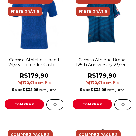
FRETE GRÁTIS
FRETE GRÁTIS
Camisa Athletic Bilbao I
Camisa Athletic Bilbao
24/25 - Torcedor Castore
125th Anniversary 23/24 -
Masculina - Azul
Torcedor Castore
Masculina - Azul
R$179,90
R$179,90
R$170,91
com
Pix
R$170,91
com
Pix
5
x de
R$35,98
sem juros
5
x de
R$35,98
sem juros
COMPRAR
COMPRAR
COMPRE 3 PAGUE 2
COMPRE 3 PAGUE 2