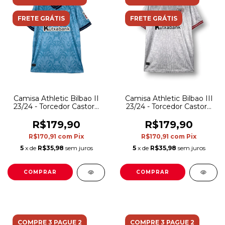
FRETE GRÁTIS
FRETE GRÁTIS
Camisa Athletic Bilbao II
Camisa Athletic Bilbao III
23/24 - Torcedor Castore
23/24 - Torcedor Castore
Masculina - Azul com
Masculina - Branca com
detalhes em branco e
detalhes em vermelho e
R$179,90
R$179,90
preto
preto
R$170,91
com
Pix
R$170,91
com
Pix
5
x de
R$35,98
sem juros
5
x de
R$35,98
sem juros
COMPRAR
COMPRAR
COMPRE 3 PAGUE 2
COMPRE 3 PAGUE 2