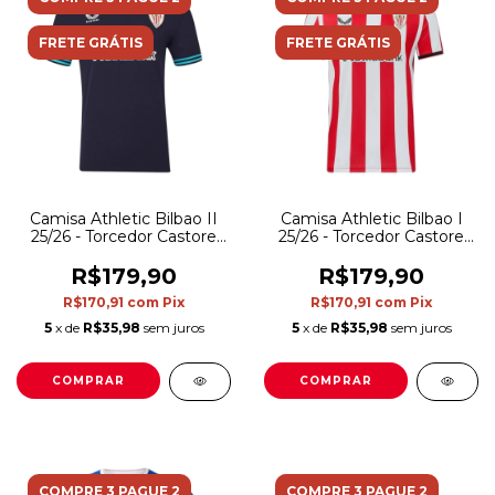
FRETE GRÁTIS
FRETE GRÁTIS
Camisa Athletic Bilbao II
Camisa Athletic Bilbao I
25/26 - Torcedor Castore
25/26 - Torcedor Castore
Masculina - Azul
Masculina - Branca e
vermelha
R$179,90
R$179,90
R$170,91
com
Pix
R$170,91
com
Pix
5
x de
R$35,98
sem juros
5
x de
R$35,98
sem juros
COMPRAR
COMPRAR
COMPRE 3 PAGUE 2
COMPRE 3 PAGUE 2