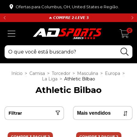
Ofertas para Columbus, OH, United States e Região.
🔥 𝘾𝙊𝙈𝙋𝙍𝙀 𝟮•𝙇𝙀𝙑𝙀 𝟯
0
Início
>
Camisa
>
Torcedor
>
Masculina
>
Europa
>
La Liga
>
Athletic Bilbao
Athletic Bilbao
Filtrar
COMPRE 3 PAGUE 2
COMPRE 3 PAGUE 2