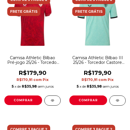
FRETE GRÁTIS
FRETE GRÁTIS
Camisa Athletic Bilbao
Camisa Athletic Bilbao III
Pré-jogo 25/26 - Torcedor
25/26 - Torcedor Castore
Castore Masculina -
Masculina - Verde
Vermelha e branca
R$179,90
R$179,90
R$170,91
com
Pix
R$170,91
com
Pix
5
x de
R$35,98
sem juros
5
x de
R$35,98
sem juros
COMPRAR
COMPRAR
COMPRE 3 PAGUE 2
COMPRE 3 PAGUE 2