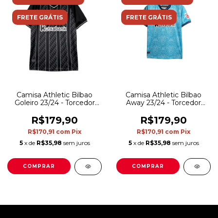
FRETE GRÁTIS
FRETE GRÁTIS
Camisa Athletic Bilbao
Camisa Athletic Bilbao
Goleiro 23/24 - Torcedor
Away 23/24 - Torcedor
Castore Masculina - Preta
Castore Masculina - Azul
com detalhes em branco
R$179,90
R$179,90
R$170,91
com
Pix
R$170,91
com
Pix
5
x de
R$35,98
sem juros
5
x de
R$35,98
sem juros
COMPRAR
COMPRAR