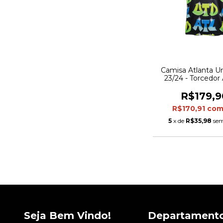
Camisa Atlanta Un
23/24 - Torcedor
Masculina - Pre
detalhes em gr
R$179,9
R$170,91
co
5
x de
R$35,98
sem
Seja Bem Vindo!
Departament