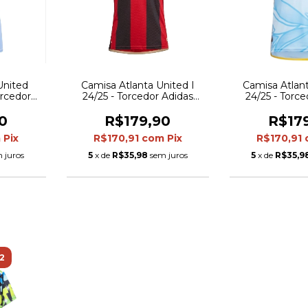
United
Camisa Atlanta United I
Camisa Atlant
orcedor
24/25 - Torcedor Adidas
24/25 - Torc
 - Azul
Masculina - Preta e
Masculina -
vermelha
detalhes e
0
R$179,90
R$17
m
Pix
R$170,91
com
Pix
R$170,91
 juros
5
x de
R$35,98
sem juros
5
x de
R$35,9
2