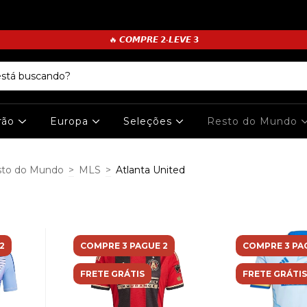
🔥 𝘾𝙊𝙈𝙋𝙍𝙀 𝟮•𝙇𝙀𝙑𝙀 𝟯
irão
Europa
Seleções
Resto do Mundo
sto do Mundo
>
MLS
>
Atlanta United
2
COMPRE 3 PAGUE 2
COMPRE 3 PA
FRETE GRÁTIS
FRETE GRÁTIS