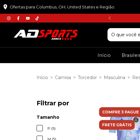
Ofertas para Columbus, OH, United States e Região.
𝘾𝙐𝙋𝙊𝙈 :𝙋𝙍𝙄𝙈𝙀𝙄𝙍𝘼𝘾𝙊𝙈𝙋𝙍𝘼
Início
Brasile
Início
>
Camisa
>
Torcedor
>
Masculina
>
Re
Filtrar por
COMPRE 3 PAGUE 
Tamanho
FRETE GRÁTIS
P (5)
M (5)