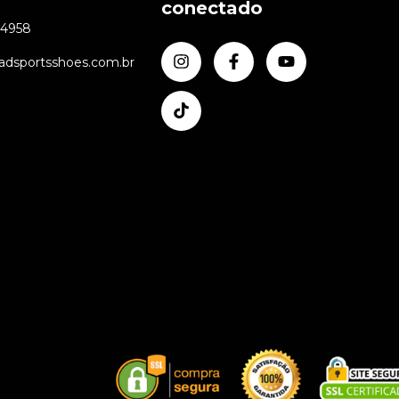
conectado
24958
dsportsshoes.com.br