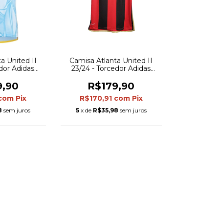
a United II
Camisa Atlanta United II
edor Adidas
23/24 - Torcedor Adidas
 Azul com
Masculina - Vermelha com
m amarelo
detalhes preto e dourado
9,90
R$179,90
com
Pix
R$170,91
com
Pix
8
sem juros
5
x de
R$35,98
sem juros