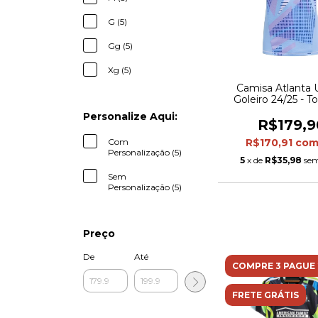
G (5)
Gg (5)
Xg (5)
Camisa Atlanta 
Goleiro 24/25 - T
Adidas Masculina
Personalize Aqui:
R$179,9
Com
R$170,91
co
Personalização (5)
5
x de
R$35,98
sem
Sem
Personalização (5)
Preço
De
Até
COMPRE 3 PAGUE 
FRETE GRÁTIS