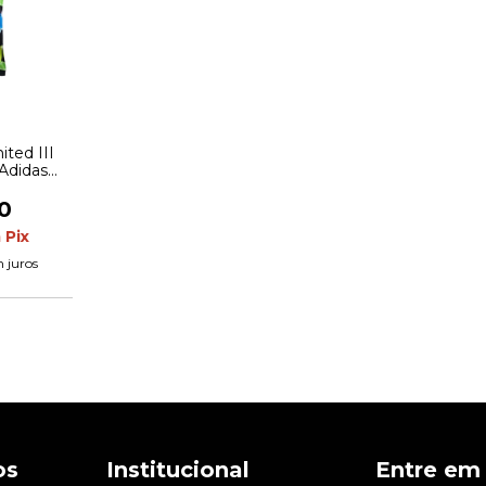
ited III
 Adidas
ta com
afite
0
m
Pix
 juros
os
Institucional
Entre em