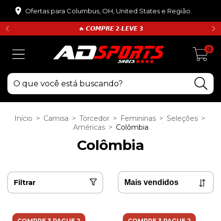
Ofertas para Columbus, OH, United States e Região.
🔥 𝘾𝙊𝙈𝙋𝙍𝙀 𝟮•𝙇𝙀𝙑𝙀 𝟯
0
Início
>
Camisa
>
Torcedor
>
Femininas
>
Seleções
>
Américas
>
Colômbia
Colômbia
Filtrar
COMPRE 3 PAGUE 2
COMPRE 3 PAGUE 2