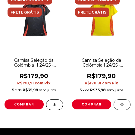
FRETE GRÁTIS
FRETE GRÁTIS
Camisa Seleção da
Camisa Seleção da
Colômbia II 24/25 -
Colômbia I 24/25 -
Torcedor Adidas Feminina
Torcedor Adidas Feminina
- Preta com detalhes em
- Amarela com detalhes
R$179,90
R$179,90
laranja
em laranja
R$170,91
com
Pix
R$170,91
com
Pix
5
x de
R$35,98
sem juros
5
x de
R$35,98
sem juros
COMPRAR
COMPRAR