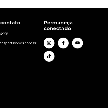
 contato
Permaneça
conectado
24958
dsportsshoes.com.br