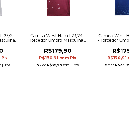
I 23/24 -
Camisa West Ham I 23/24 -
Camisa West H
sculina -
Torcedor Umbro Masculina -
- Torcedor Umb
es vinho
Vinho com detalhes em
- Azul com d
azul e branco
Ver
0
R$179,90
R$17
m
Pix
R$170,91
com
Pix
R$170,91
 juros
5
x de
R$35,98
sem juros
5
x de
R$35,9