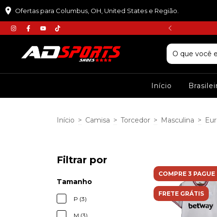
Ofertas para Columbus, OH, United States e Região.
𝘾𝙐𝙋𝙊𝙈 :𝙋𝙍𝙄𝙈𝙀𝙄𝙍𝘼𝘾𝙊𝙈𝙋𝙍𝘼
Início
Brasile
Início
>
Camisa
>
Torcedor
>
Masculina
>
Eur
Filtrar por
COMPRE 3 PAGUE 
Tamanho
FRETE GRÁTIS
P (3)
M (3)