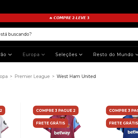
🔥 𝘾𝙊𝙈𝙋𝙍𝙀 𝟮•𝙇𝙀𝙑𝙀 𝟯
irão
Europa
Seleções
Resto do Mundo
opa
>
Premier League
>
West Ham United
2
COMPRE 3 PAGUE 2
COMPRE 3 PA
FRETE GRÁTIS
FRETE GRÁTIS