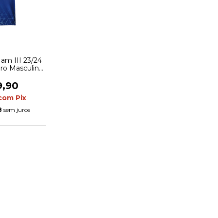
am III 23/24
ro Masculina
etalhes em
de
9,90
com
Pix
8
sem juros