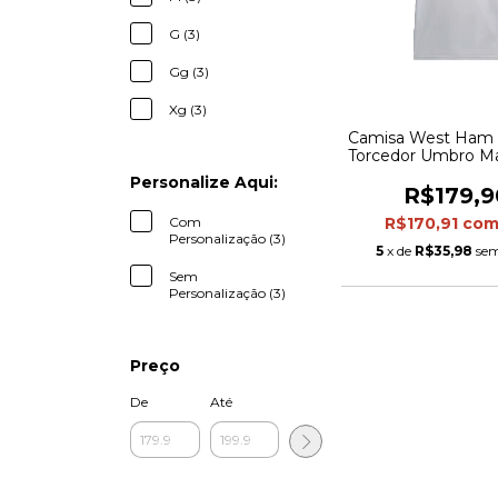
G (3)
Gg (3)
Xg (3)
Camisa West Ham I
Torcedor Umbro Ma
Branca com detalh
Personalize Aqui:
e preto
R$179,9
Com
R$170,91
co
Personalização (3)
5
x de
R$35,98
sem
Sem
Personalização (3)
Preço
De
Até