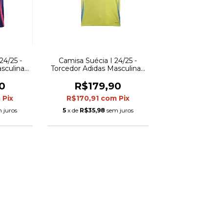
24/25 -
Camisa Suécia I 24/25 -
sculina -
Torcedor Adidas Masculina -
 em rosa
Amarela com detalhes em
azul
0
R$179,90
m
Pix
R$170,91
com
Pix
 juros
5
x de
R$35,98
sem juros