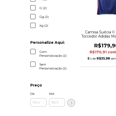
G (2)
Gg (2)
Xg (2)
Camisa Suécia II 
Torcedor Adidas Ma
Azul com detalhes
Personalize Aqui:
R$179,9
Com
R$170,91
co
Personalização (2)
5
x de
R$35,98
sem
Sem
Personalização (2)
Preço
De
Até