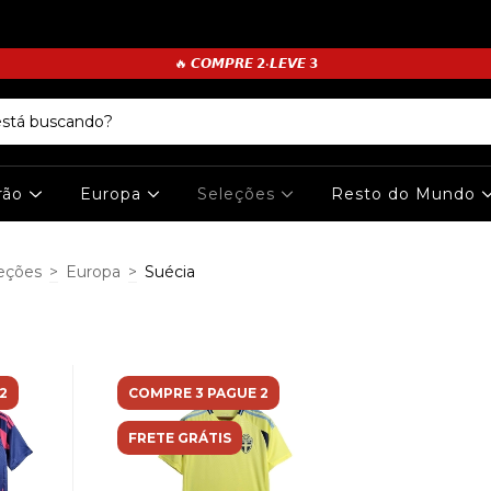
🔥 𝘾𝙊𝙈𝙋𝙍𝙀 𝟮•𝙇𝙀𝙑𝙀 𝟯
irão
Europa
Seleções
Resto do Mundo
eções
>
Europa
>
Suécia
2
COMPRE 3 PAGUE 2
FRETE GRÁTIS