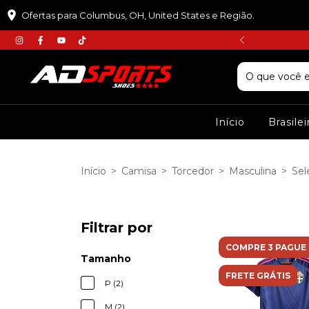
Ofertas para Columbus, OH, United States e Região.
𝘾𝙐𝙋𝙊𝙈 :𝙋𝙍𝙄𝙈𝙀𝙄𝙍𝘼𝘾𝙊𝙈𝙋𝙍𝘼
Início
Brasile
Início
>
Camisa
>
Torcedor
>
Masculina
>
Sel
Filtrar por
COMPRE 3 PAGUE 
Tamanho
FRETE GRÁTIS
P (2)
M (2)