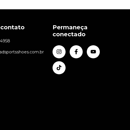
 contato
Permaneça
conectado
24958
dsportsshoes.com.br