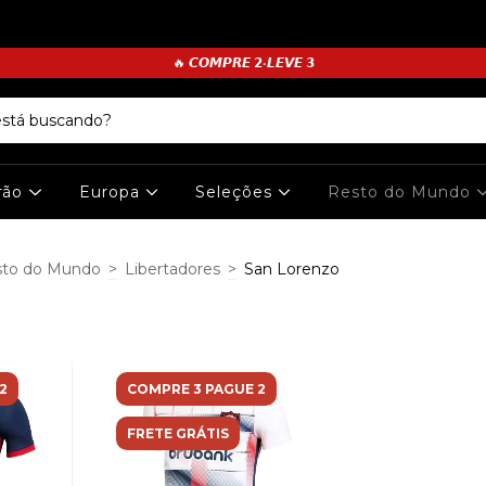
🔥 𝘾𝙊𝙈𝙋𝙍𝙀 𝟮•𝙇𝙀𝙑𝙀 𝟯
irão
Europa
Seleções
Resto do Mundo
sto do Mundo
>
Libertadores
>
San Lorenzo
2
COMPRE 3 PAGUE 2
FRETE GRÁTIS