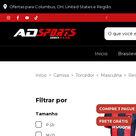
Ofertas para Columbus, OH, United States e Região.
𝘾𝙐𝙋𝙊𝙈 :𝙋𝙍𝙄𝙈𝙀𝙄𝙍𝘼𝘾𝙊𝙈𝙋𝙍𝘼
Início
Brasile
Início
>
Camisa
>
Torcedor
>
Masculina
>
Re
Filtrar por
COMPRE 3 PAGUE 
Tamanho
FRETE GRÁTIS
P (2)
M (2)