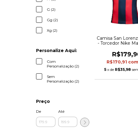
G (2)
Gg (2)
Xg (2)
Camisa San Lorenzo
- Torcedor Nike Ma
Azul com detal
Personalize Aqui:
vermelho
R$179,9
Com
R$170,91
co
Personalização (2)
5
x de
R$35,98
sem
Sem
Personalização (2)
Preço
De
Até