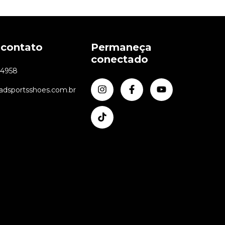
 contato
Permaneça
conectado
24958
dsportsshoes.com.br