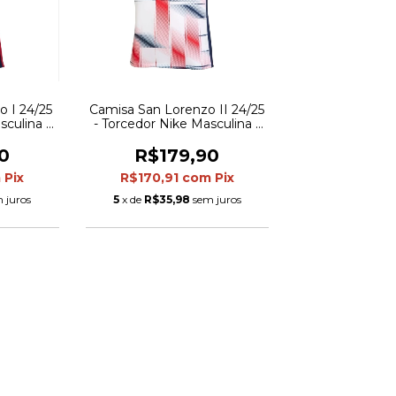
 I 24/25
Camisa San Lorenzo II 24/25
sculina -
- Torcedor Nike Masculina -
hes em
Branca com detalhes em
azul e vermelho
0
R$179,90
m
Pix
R$170,91
com
Pix
 juros
5
x de
R$35,98
sem juros